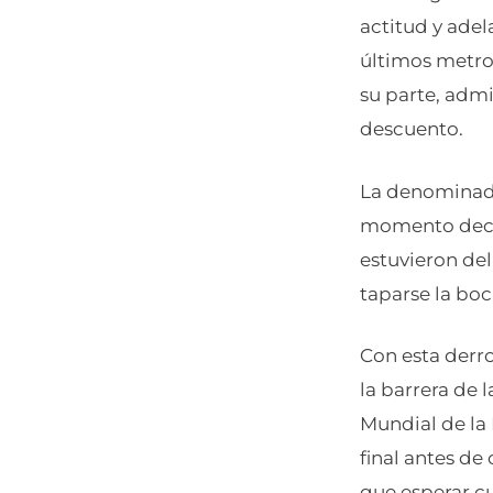
actitud y adel
últimos metros
su parte, admi
descuento.
La denominada
momento decis
estuvieron del
taparse la boc
Con esta derro
la barrera de 
Mundial de la
final antes de
que esperar c