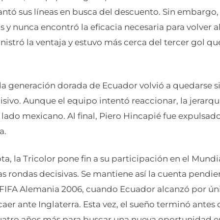
antó sus líneas en busca del descuento. Sin embargo, l
 y nunca encontró la eficacia necesaria para volver a
nistró la ventaja y estuvo más cerca del tercer gol que
 generación dorada de Ecuador volvió a quedarse si
ivo. Aunque el equipo intentó reaccionar, la jerarqu
 lado mexicano. Al final, Piero Hincapié fue expulsad
a.
ta, la Tricolor pone fin a su participación en el Mund
las rondas decisivas. Se mantiene así la cuenta pend
 FIFA Alemania 2006, cuando Ecuador alcanzó por úni
 caer ante Inglaterra. Esta vez, el sueño terminó antes
uatro años más para buscar una nueva oportunidad en