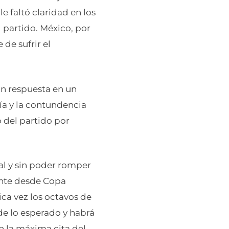
e faltó claridad en los
l partido. México, por
 de sufrir el
n respuesta en un
ía y la contundencia
o del partido por
ial y sin poder romper
iente desde Copa
ca vez los octavos de
 de lo esperado y habrá
 la máxima cita del