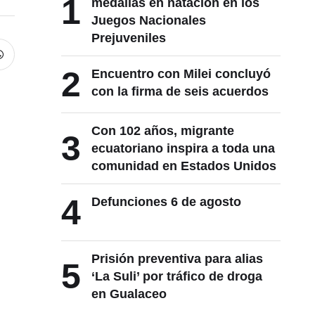
1
medallas en natación en los
Juegos Nacionales
Prejuveniles
2
Encuentro con Milei concluyó
con la firma de seis acuerdos
Con 102 años, migrante
3
ecuatoriano inspira a toda una
comunidad en Estados Unidos
4
Defunciones 6 de agosto
Prisión preventiva para alias
5
‘La Suli’ por tráfico de droga
en Gualaceo