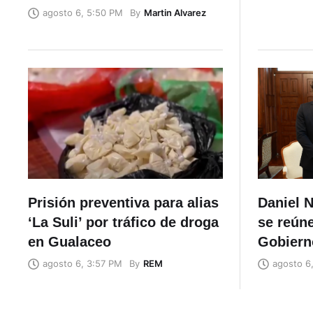
By
Martin Alvarez
agosto 6, 5:50 PM
Prisión preventiva para alias
Daniel N
‘La Suli’ por tráfico de droga
se reúne
en Gualaceo
Gobiern
By
REM
agosto 6, 3:57 PM
agosto 6