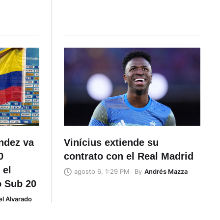
éndez va
Vinícius extiende su
0
contrato con el Real Madrid
 el
By
Andrés Mazza
agosto 6, 1:29 PM
o Sub 20
l Alvarado