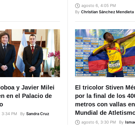
agosto 6, 4:05 PM
By
Christian Sánchez Mendieta
oboa y Javier Milei
El tricolor Stiven M
n en el Palacio de
por la final de los 40
o
metros con vallas en
Mundial de Atletism
By
Sandra Cruz
, 3:34 PM
By
Ismae
agosto 6, 3:30 PM