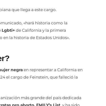
biana que llega a este cargo.
comunicado, «hará historia como la
e
Lgbti+
de California y la primera
o en la historia de Estados Unidos».
er?
ujer negra
en representar a California en
4 el cargo de Feinstein, que falleció la
organización más grande del país dedicada
atas pro aborto, EMILY’s List
, y ha sido