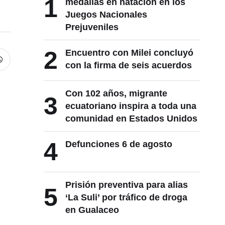
1
medallas en natación en los
Juegos Nacionales
Prejuveniles
2
Encuentro con Milei concluyó
con la firma de seis acuerdos
Con 102 años, migrante
3
ecuatoriano inspira a toda una
comunidad en Estados Unidos
4
Defunciones 6 de agosto
Prisión preventiva para alias
5
‘La Suli’ por tráfico de droga
en Gualaceo