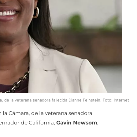
, de la veterana senadora fallecida Dianne Feinstein. Foto: Internet
n la Cámara, de la veterana senadora
bernador de California,
Gavin Newsom
,