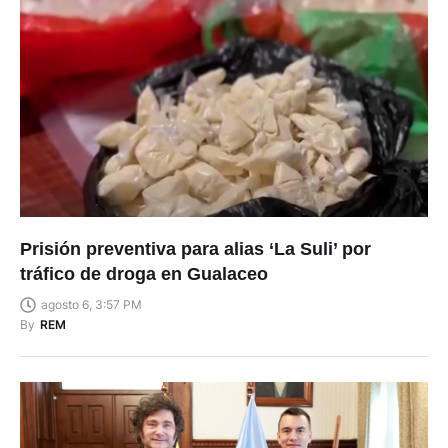
Prisión preventiva para alias ‘La Suli’ por
tráfico de droga en Gualaceo
agosto 6, 3:57 PM
By
REM