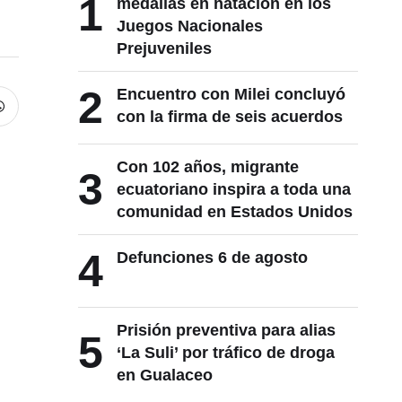
1
medallas en natación en los
Juegos Nacionales
Prejuveniles
2
Encuentro con Milei concluyó
con la firma de seis acuerdos
Con 102 años, migrante
3
ecuatoriano inspira a toda una
comunidad en Estados Unidos
4
Defunciones 6 de agosto
Prisión preventiva para alias
5
‘La Suli’ por tráfico de droga
en Gualaceo