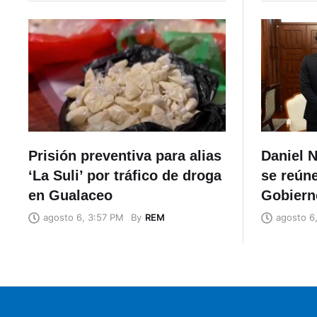
Prisión preventiva para alias
Daniel N
‘La Suli’ por tráfico de droga
se reúne
en Gualaceo
Gobiern
By
REM
agosto 6, 3:57 PM
agosto 6