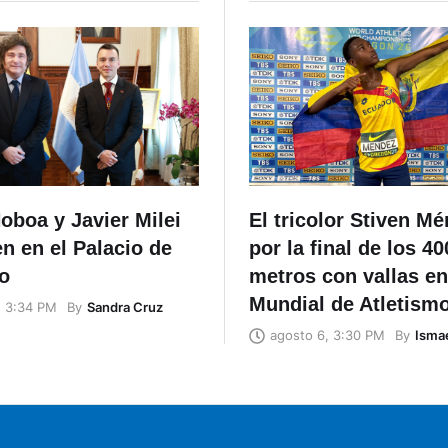
oboa y Javier Milei
El tricolor Stiven M
n en el Palacio de
por la final de los 40
o
metros con vallas en
Mundial de Atletism
By
Sandra Cruz
, 3:34 PM
By
Ismae
agosto 6, 3:30 PM