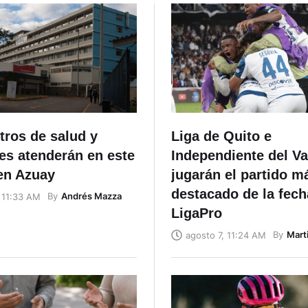
tros de salud y
Liga de Quito e
es atenderán en este
Independiente del Va
en Azuay
jugarán el partido m
destacado de la fech
By
Andrés Mazza
 11:33 AM
LigaPro
By
Mart
agosto 7, 11:24 AM