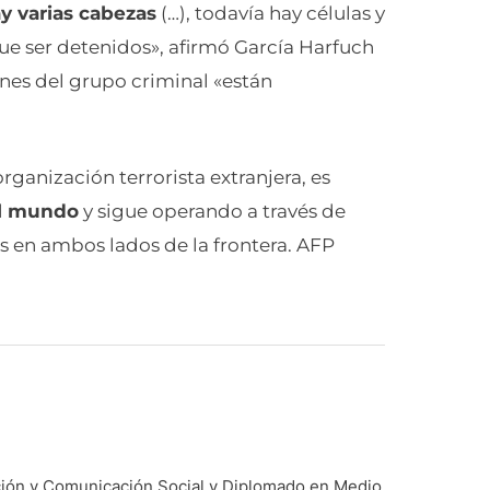
y varias cabezas
(…), todavía hay células y
ue ser detenidos», afirmó García Harfuch
ones del grupo criminal «están
rganización terrorista extranjera, es
el mundo
y sigue operando a través de
s en ambos lados de la frontera. AFP
ación y Comunicación Social y Diplomado en Medio