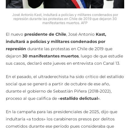
José Antonio Kast, indultará a policías y militares condenados por
represión durante las protestas en Chile de 2019 que dejaron 30
manifestantes muertos. AFP
El nuevo
presidente de Chile
, José Antonio
Kast,
indultará a policías y militares condenados por
represión
durante las protestas en Chile de 2019 que
dejaron
30 manifestantes muertos
, luego de que estudie
sus casos, declaró este jueves en entrevista con Canal 13.
En el pasado, el ultraderechista ha sido crítico del estallido
social que se generó a partir de octubre de ese año,
durante el gobierno de Sebastián Piñera (2018-2022),
proceso al que califica de «
estallido delictual
«.
En la campaña para las presidenciales de 2025, dijo que
indultaría «a todos» los carabineros presos por delitos
cometidos durante ese período pues consideraba que