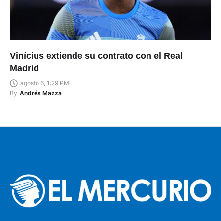
Vinícius extiende su contrato con el Real
Madrid
agosto 6, 1:29 PM
By
Andrés Mazza