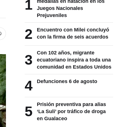
1
medallas en natación en los
Juegos Nacionales
Prejuveniles
2
Encuentro con Milei concluyó
con la firma de seis acuerdos
Con 102 años, migrante
3
ecuatoriano inspira a toda una
comunidad en Estados Unidos
4
Defunciones 6 de agosto
Prisión preventiva para alias
5
‘La Suli’ por tráfico de droga
en Gualaceo