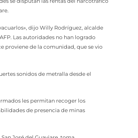
des se disputan las rentas del narcotráfico
are.
cuarlos», dijo Willy Rodríguez, alcalde
 AFP. Las autoridades no han logrado
nce proviene de la comunidad, que se vio
fuertes sonidos de metralla desde el
armados les permitan recoger los
abilidades de presencia de minas
, San José del Guaviare, toma