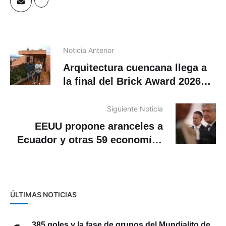
Noticia Anterior
Arquitectura cuencana llega a
la final del Brick Award 2026
con el uso del ladrillo: Conozca
la obra
Siguiente Noticia
EEUU propone aranceles a
Ecuador y otras 59 economías
por no combatir importaciones
de trabajo forzado
ÚLTIMAS NOTICIAS
385 goles y la fase de grupos del Mundialito de