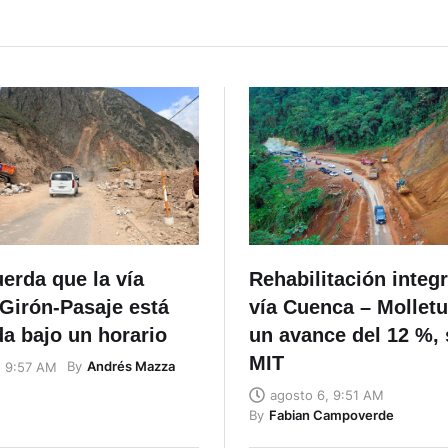
erda que la vía
Rehabilitación integr
Girón-Pasaje está
vía Cuenca – Molletu
da bajo un horario
un avance del 12 %, 
MIT
By
Andrés Mazza
, 9:57 AM
agosto 6, 9:51 AM
By
Fabian Campoverde