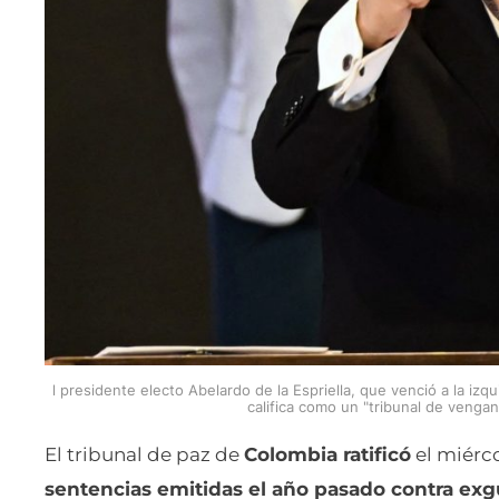
l presidente electo Abelardo de la Espriella, que venció a la izq
califica como un "tribunal de venga
El tribunal de paz de
Colombia ratificó
el miérco
sentencias emitidas el año pasado contra exg