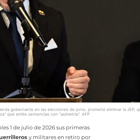
uierda gobernante en las elecciones de junio, prometió eliminar la JEP, 
nza" que emite sentencias con "asimetría". AFP
les 1 de julio de 2026 sus primeras
uerrilleros
y militares en retiro por