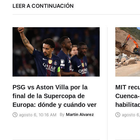
LEER A CONTINUACIÓN
PSG vs Aston Villa por la
MIT recu
final de la Supercopa de
Cuenca-
Europa: dónde y cuándo ver
habilita
By
Martin Alvarez
agosto 6, 10:16 AM
agosto 6