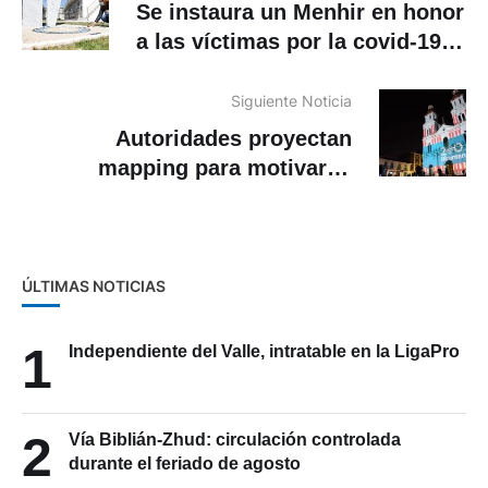
Se instaura un Menhir en honor
a las víctimas por la covid-19
en el Cementerio Municipal de
Cuenca
Siguiente Noticia
Autoridades proyectan
mapping para motivar la
movilidad en bicicleta con arte
y música
ÚLTIMAS NOTICIAS
1
Independiente del Valle, intratable en la LigaPro
2
Vía Biblián-Zhud: circulación controlada
durante el feriado de agosto