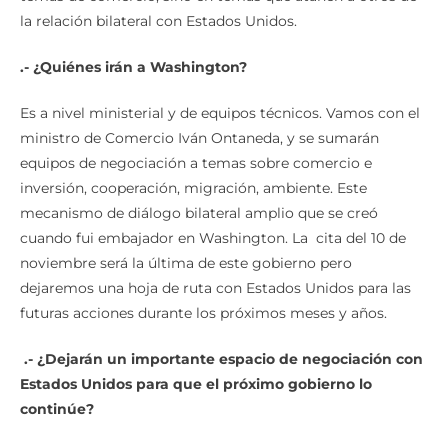
la relación bilateral con Estados Unidos.
.-
¿
Qui
é
nes ir
á
n a Washington?
Es a nivel ministerial y de equipos técnicos. Vamos con el
ministro de Comercio Iván Ontaneda, y se sumarán
equipos de negociación a temas sobre comercio e
inversión, cooperación, migración, ambiente. Este
mecanismo de diálogo bilateral amplio que se creó
cuando fui embajador en Washington. La cita del 10 de
noviembre será la última de este gobierno pero
dejaremos una hoja de ruta con Estados Unidos para las
futuras acciones durante los próximos meses y años.
.-
¿
Dejar
á
n un importante espacio de negociaci
ó
n con
Estados Unidos para que el pr
ó
ximo gobierno lo
contin
ú
e?