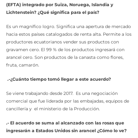
(EFTA) integrado por Suiza, Noruega, Islandia y
Lichtenstein?
¿
Qu
é
significa para el pa
í
s?
Es un magnífico logro. Significa una apertura de mercado
hacia estos países catalogados de renta alta. Permite a los
productores ecuatorianos vender sus productos con
gravamen cero. El 99 % de los productos ingresará con
arancel cero. Son productos de la canasta como flores,
fruta, camarón.
.-
¿
Cu
á
nto tiempo tom
ó
llegar a este acuerdo?
Se viene trabajando desde 2017. Es una negociación
comercial que fue liderada por las embajadas, equipos de
cancillería y el ministerio de la Producción.
.- El acuerdo se suma al alcanzado con las rosas que
ingresar
á
n a Estados Unidos sin arancel
¿
C
ó
mo lo ve?