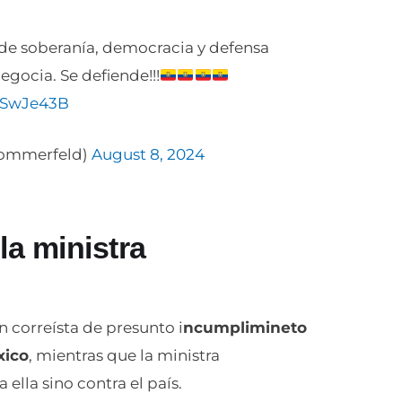
s de soberanía, democracia y defensa
egocia. Se defiende!!!
4eSwJe43B
sommerfeld)
August 8, 2024
a ministra
n correísta de presunto i
ncumplimineto
xico
, mientras que la ministra
 ella sino contra el país.