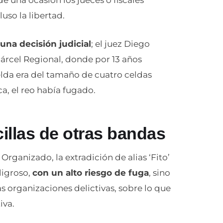
de una ocasión los jueces o fiscales
uso la libertad.
una decisión judicial
; el juez Diego
árcel Regional, donde por 13 años
elda era del tamaño de cuatro celdas
a, el reo había fugado.
illas de otras bandas
rganizado, la extradición de alias ‘Fito’
eligroso,
con un alto riesgo de fuga
, sino
as organizaciones delictivas, sobre lo que
iva.