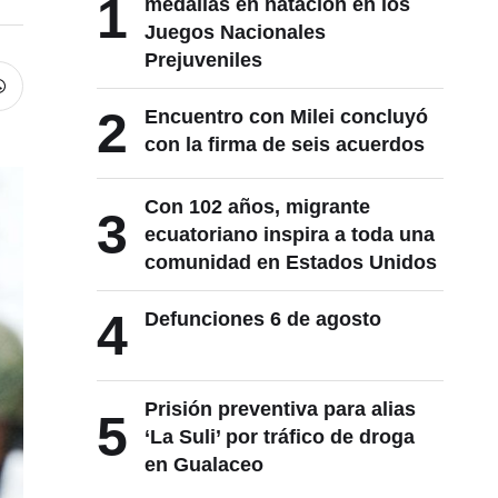
1
medallas en natación en los
Juegos Nacionales
Prejuveniles
2
Encuentro con Milei concluyó
con la firma de seis acuerdos
Con 102 años, migrante
3
ecuatoriano inspira a toda una
comunidad en Estados Unidos
4
Defunciones 6 de agosto
Prisión preventiva para alias
5
‘La Suli’ por tráfico de droga
en Gualaceo