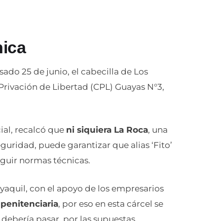
nica
asado 25 de junio, el cabecilla de Los
Privación de Libertad (CPL) Guayas N°3,
ial, recalcó que
ni siquiera La Roca
, una
guridad, puede garantizar que alias ‘Fito’
eguir normas técnicas.
yaquil, con el apoyo de los empresarios
 penitenciaria
, por eso en esta cárcel se
 debería pasar, por las supuestas