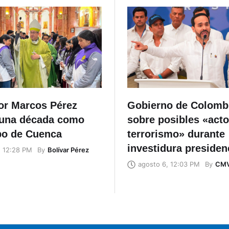
r Marcos Pérez
Gobierno de Colombi
una década como
sobre posibles «act
po de Cuenca
terrorismo» durante
investidura presiden
By
Bolívar Pérez
, 12:28 PM
By
CM
agosto 6, 12:03 PM