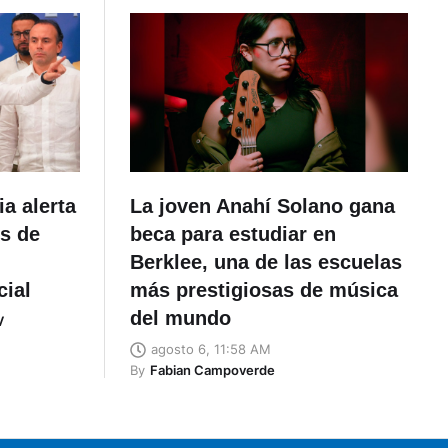
a alerta
La joven Anahí Solano gana
os de
beca para estudiar en
Berklee, una de las escuelas
cial
más prestigiosas de música
del mundo
V
agosto 6, 11:58 AM
By
Fabian Campoverde