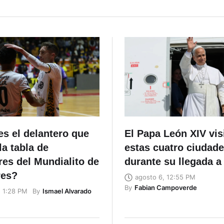
s el delantero que
El Papa León XIV vis
a tabla de
estas cuatro ciudad
es del Mundialito de
durante su llegada a
res?
agosto 6, 12:55 PM
By
Fabian Campoverde
By
Ismael Alvarado
, 1:28 PM