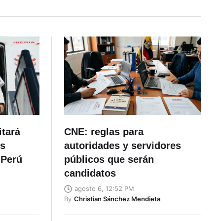
itará
CNE: reglas para
es
autoridades y servidores
 Perú
públicos que serán
candidatos
agosto 6, 12:52 PM
By
Christian Sánchez Mendieta