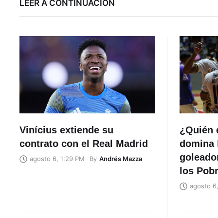
LEER A CONTINUACIÓN
Vinícius extiende su
¿Quién e
contrato con el Real Madrid
domina l
goleador
By
Andrés Mazza
agosto 6, 1:29 PM
los Pob
agosto 6