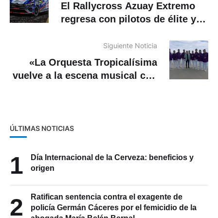
El Rallycross Azuay Extremo
regresa con pilotos de élite y
un gesto solidario
Siguiente Noticia
«La Orquesta Tropicalísima
vuelve a la escena musical con
Ven Tú, un tema lleno de sabor
y sentimiento»
ÚLTIMAS NOTICIAS
1
Día Internacional de la Cerveza: beneficios y
origen
Ratifican sentencia contra el exagente de
2
policía Germán Cáceres por el femicidio de la