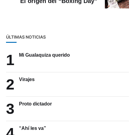
El origen del “Boxing Day”
ÚLTIMAS NOTICIAS
1
Mi Gualaquiza querido
2
Virajes
3
Proto dictador
4
“Ahí les va”