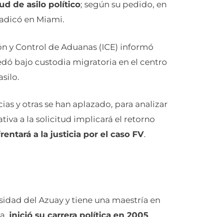
ud de asilo político
; según su pedido, en
radicó en Miami.
ión y Control de Aduanas (ICE) informó
dó bajo custodia migratoria en el centro
silo.
ias y otras se han aplazado, para analizar
tiva a la solicitud implicará el retorno
entará a la justicia por el caso FV
.
sidad del Azuay y tiene una maestría en
a,
inició su carrera política en 2005