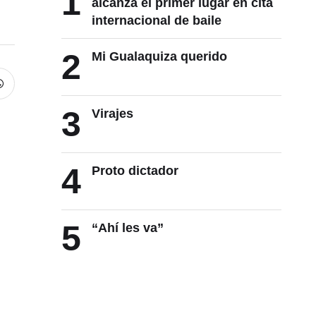
1
alcanza el primer lugar en cita
internacional de baile
2
Mi Gualaquiza querido
3
Virajes
4
Proto dictador
5
“Ahí les va”