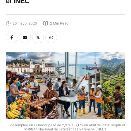
el INEC
26 mayo, 2026
2
 Min Read
El desempleo en Ecuador pasó de 2,9 % a 3,1 % en abril de 2026 según el
Instituto Nacional de Estadísticas y Censos (INEC).