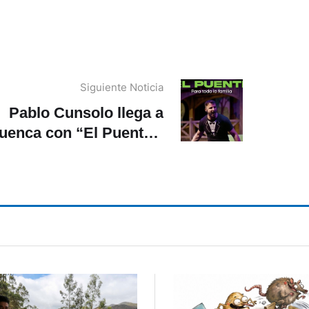
Siguiente Noticia
Pablo Cunsolo llega a
uenca con “El Puente”,
una comedia teatral
sobre comunicación y
relaciones humanas