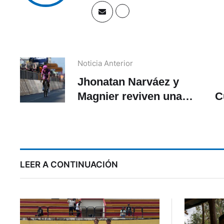
Noticia Anterior
Jhonatan Narváez y
Magnier reviven una
C
intensa disputa por la
‘maglia ciclamino’ en el
Giro de Italia
LEER A CONTINUACIÓN