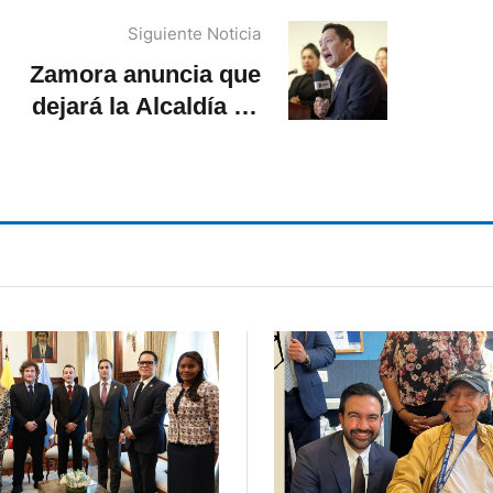
Siguiente Noticia
Zamora anuncia que
dejará la Alcaldía de
Cuenca una vez que se
ejecute la sentencia de
TCE