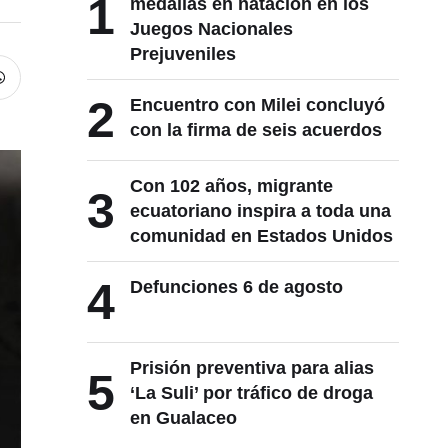
1
medallas en natación en los
Juegos Nacionales
Prejuveniles
2
Encuentro con Milei concluyó
con la firma de seis acuerdos
Con 102 años, migrante
3
ecuatoriano inspira a toda una
comunidad en Estados Unidos
4
Defunciones 6 de agosto
Prisión preventiva para alias
5
‘La Suli’ por tráfico de droga
en Gualaceo