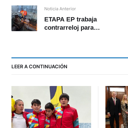
Noticia Anterior
ETAPA EP trabaja
contrarreloj para
restablecer el servicio de
agua en el noreste de
Cuenca
LEER A CONTINUACIÓN