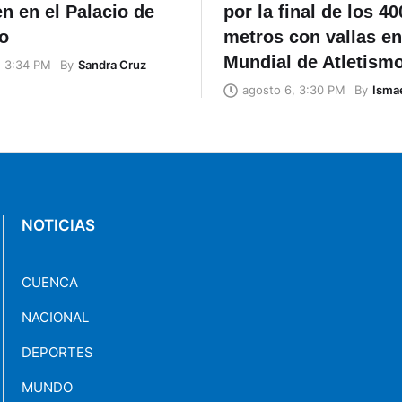
n en el Palacio de
por la final de los 40
o
metros con vallas en
Mundial de Atletism
By
Sandra Cruz
, 3:34 PM
By
Ismae
agosto 6, 3:30 PM
NOTICIAS
CUENCA
NACIONAL
DEPORTES
MUNDO