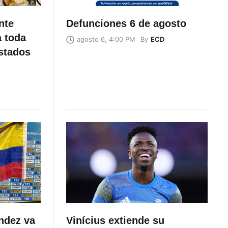
nte
Defunciones 6 de agosto
a toda
By
ECD
agosto 6, 4:00 PM
stados
éndez va
Vinícius extiende su