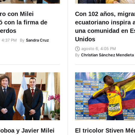
ro con Milei
Con 102 años, migra
 con la firma de
ecuatoriano inspira 
uerdos
una comunidad en E
Unidos
By
Sandra Cruz
, 4:37 PM
agosto 6, 4:05 PM
By
Christian Sánchez Mendieta
oboa y Javier Milei
El tricolor Stiven M