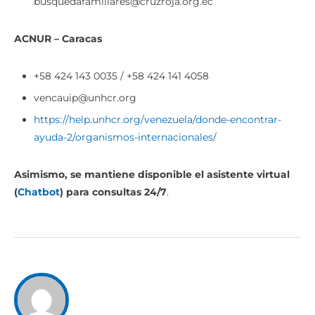
busquedafamiliares@cruzroja.org.ec
ACNUR – Caracas
+58 424 143 0035 / +58 424 141 4058
vencauip@unhcr.org
https://help.unhcr.org/venezuela/donde-encontrar-
ayuda-2/organismos-internacionales/
Asimismo, se mantiene disponible el asistente virtual
(
Chatbot
) para consultas 24/7
.