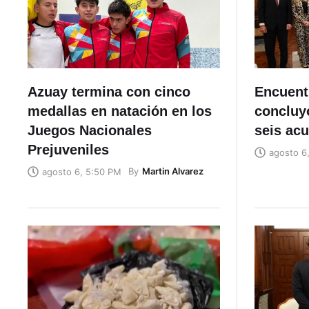
Azuay termina con cinco
Encuent
medallas en natación en los
concluyó
Juegos Nacionales
seis ac
Prejuveniles
agosto 6
By
Martin Alvarez
agosto 6, 5:50 PM