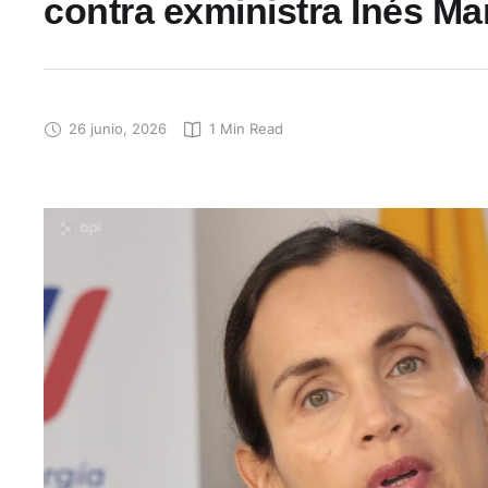
contra exministra Inés M
26 junio, 2026
1
 Min Read