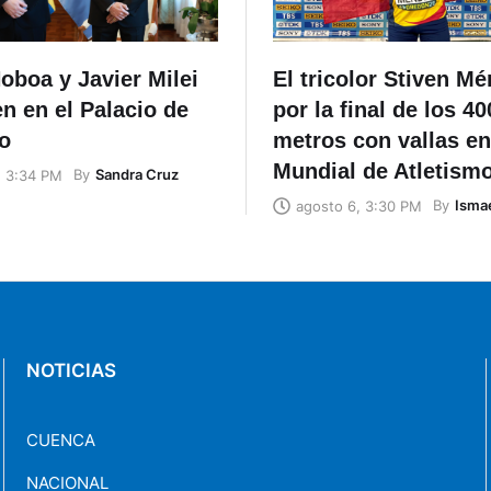
oboa y Javier Milei
El tricolor Stiven M
n en el Palacio de
por la final de los 40
o
metros con vallas en
Mundial de Atletism
By
Sandra Cruz
, 3:34 PM
By
Ismae
agosto 6, 3:30 PM
NOTICIAS
CUENCA
NACIONAL