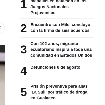
1
medallas en natación en los
Juegos Nacionales
Prejuveniles
2
Encuentro con Milei concluyó
con la firma de seis acuerdos
Con 102 años, migrante
3
ecuatoriano inspira a toda una
comunidad en Estados Unidos
4
Defunciones 6 de agosto
Prisión preventiva para alias
5
‘La Suli’ por tráfico de droga
en Gualaceo