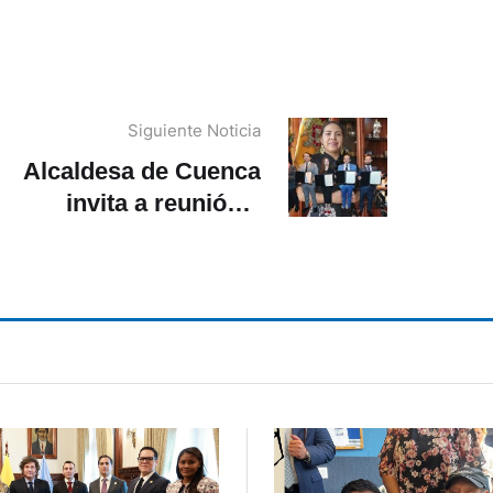
Siguiente Noticia
Alcaldesa de Cuenca
invita a reunión a
asambleístas de Azuay
¿qué respondieron?