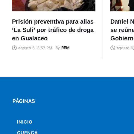
Prisión preventiva para alias
Daniel N
‘La Suli’ por tráfico de droga
se reúne
en Gualaceo
Gobiern
By
REM
agosto 6, 3:57 PM
agosto 6
PÁGINAS
INICIO
CUENCA