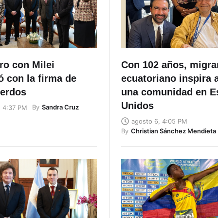
ro con Milei
Con 102 años, migra
 con la firma de
ecuatoriano inspira 
uerdos
una comunidad en E
Unidos
By
Sandra Cruz
, 4:37 PM
agosto 6, 4:05 PM
By
Christian Sánchez Mendieta