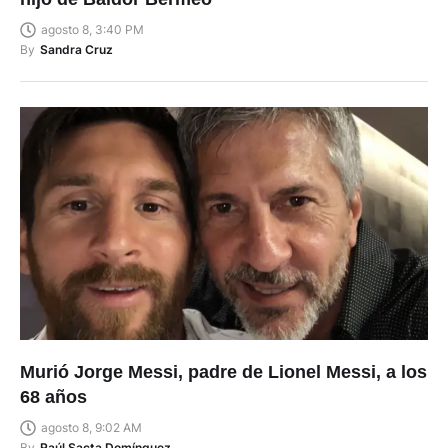
agosto 8, 3:40 PM
By
Sandra Cruz
Murió Jorge Messi, padre de Lionel Messi, a los
68 años
agosto 8, 9:02 AM
By
Raúl Sacta Domínguez