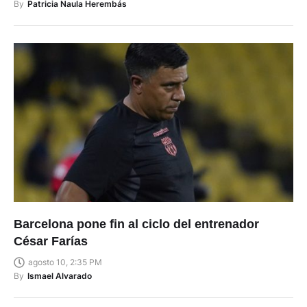
By
Patricia Naula Herembás
Barcelona pone fin al ciclo del entrenador
César Farías
agosto 10, 2:35 PM
By
Ismael Alvarado