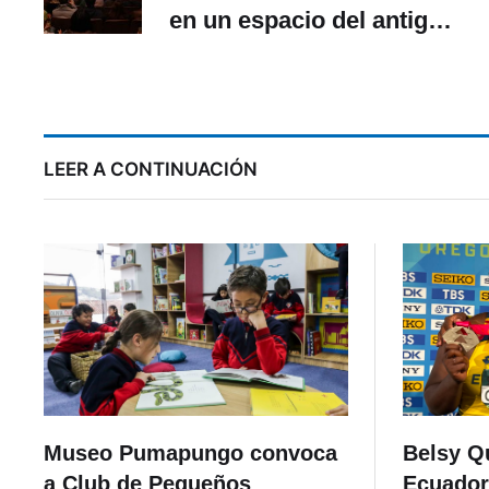
en un espacio del antiguo
Teatro Cuenca
su
LEER A CONTINUACIÓN
Museo Pumapungo convoca
Belsy Q
a Club de Pequeños
Ecuador