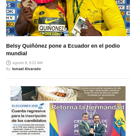
Belsy Quiñónez pone a Ecuador en el podio
mundial
agosto 8, 5:22 AM
By
Ismael Alvarado