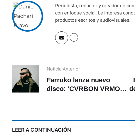
Periodista, redactor y creador de co
con enfoque social. Le interesa cono
productos escritos y audiovisuales.
Noticia Anterior
Farruko lanza nuevo
disco: ‘CVRBON VRMOR
d
[C_DE: G_D.O.N.]’
LEER A CONTINUACIÓN