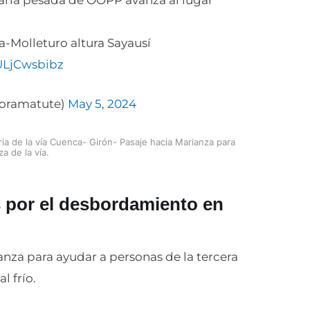
ria pesada de OOPP avanza al lugar
a-Molleturo altura Sayausí
ULjCwsbibz
moramatute)
May 5, 2024
ia de la vía Cuenca- Girón- Pasaje hacia Marianza para
za de la vía.
 por el desbordamiento en
anza para ayudar a personas de la tercera
 frío.