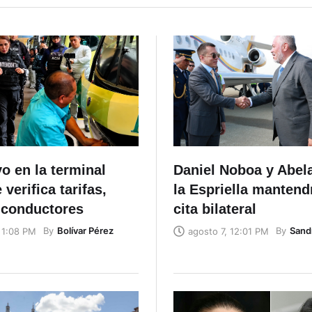
o en la terminal
Daniel Noboa y Abel
 verifica tarifas,
la Espriella mantend
 conductores
cita bilateral
By
Bolívar Pérez
By
Sand
 1:08 PM
agosto 7, 12:01 PM