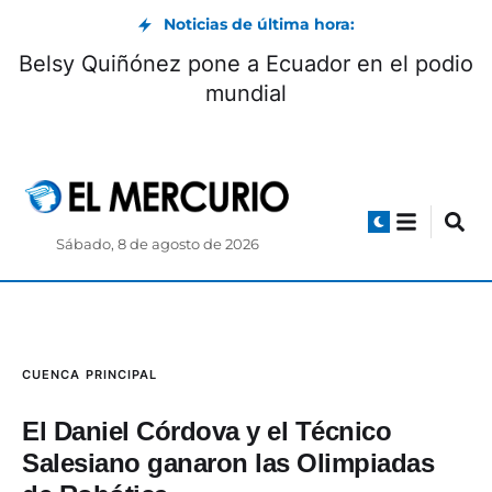
Noticias de última hora:
Museo Pumapungo convoca a Club de
Be
Pequeños Lectores: cómo participar
Sábado, 8 de agosto de 2026
CUENCA
PRINCIPAL
El Daniel Córdova y el Técnico
Salesiano ganaron las Olimpiadas