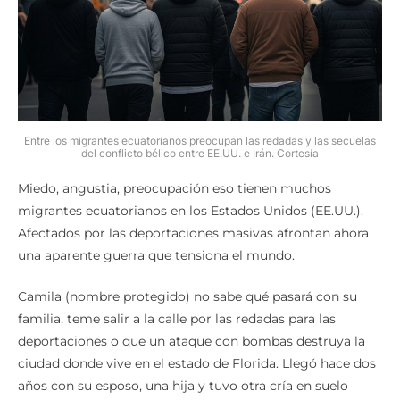
Entre los migrantes ecuatorianos preocupan las redadas y las secuelas
del conflicto bélico entre EE.UU. e Irán. Cortesía
Miedo, angustia, preocupación eso tienen muchos
migrantes ecuatorianos en los Estados Unidos (EE.UU.).
Afectados por las deportaciones masivas afrontan ahora
una aparente guerra que tensiona el mundo.
Camila (nombre protegido) no sabe qué pasará con su
familia, teme salir a la calle por las redadas para las
deportaciones o que un ataque con bombas destruya la
ciudad donde vive en el estado de Florida. Llegó hace dos
años con su esposo, una hija y tuvo otra cría en suelo
americano, huyendo de la violencia en el Ecuador y