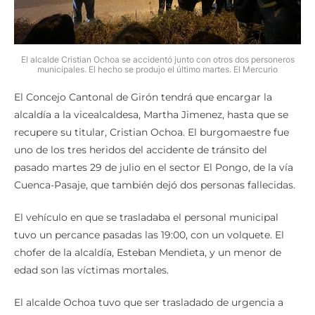
El alcalde Cristian Ochoa se accidentó junto con otros dos personeros
municipales. El hecho se produjo el último martes. El Mercurio
El Concejo Cantonal de Girón tendrá que encargar la
alcaldía a la vicealcaldesa, Martha Jimenez, hasta que se
recupere su titular, Cristian Ochoa. El burgomaestre fue
uno de los tres heridos del accidente de tránsito del
pasado martes 29 de julio en el sector El Pongo, de la vía
Cuenca-Pasaje, que también dejó dos personas fallecidas.
El vehículo en que se trasladaba el personal municipal
tuvo un percance pasadas las 19:00, con un volquete. El
chofer de la alcaldía, Esteban Mendieta, y un menor de
edad son las víctimas mortales.
El alcalde Ochoa tuvo que ser trasladado de urgencia a
una casa de salud en Cuenca por sus heridas. Los médicos