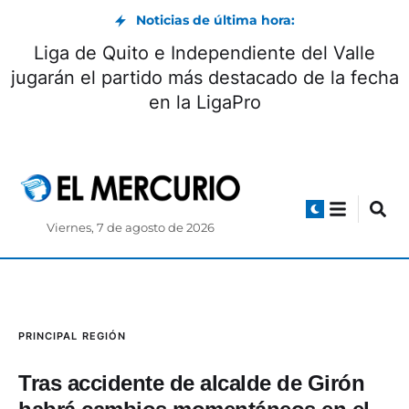
Noticias de última hora:
Lig
ntros de salud y hospitales atenderán
jugará
en este feriado en Azuay
Viernes, 7 de agosto de 2026
PRINCIPAL
REGIÓN
Tras accidente de alcalde de Girón
habrá cambios momentáneos en el