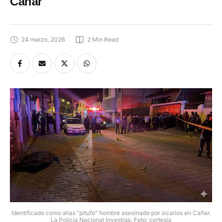
Cañar
24 marzo, 2026
2
 Min Read
Identificado como alias "pitufo" hombre asesinado por sicarios en Cañar.
La Policía Nacional investiga. Foto: cortesía