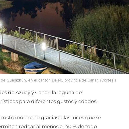
 de Guabizhún, en el cantón Déleg, provincia de Cañar. /Cortesía
es de Azuay y Cañar, la laguna de
ísticos para diferentes gustos y edades.
ostro nocturno gracias a las luces que se
miten rodear al menos el 40 % de todo