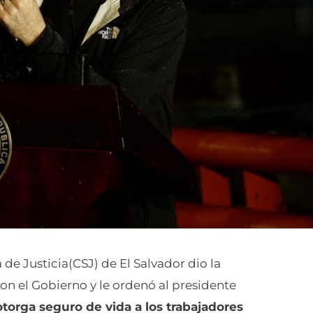
de Justicia(CSJ) de El Salvador dio la
on el Gobierno y le ordenó al presidente
otorga seguro de vida a los trabajadores