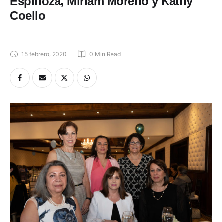
Espinoza, Míriam Moreno y Kathy
Coello
15 febrero, 2020
0
 Min Read