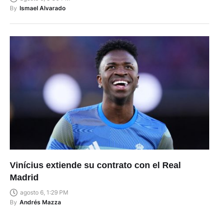
By
Ismael Alvarado
Vinícius extiende su contrato con el Real
Madrid
agosto 6, 1:29 PM
By
Andrés Mazza