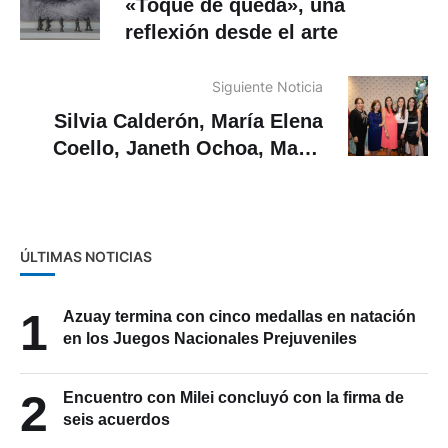
«Toque de queda», una
reflexión desde el arte
Siguiente Noticia
Silvia Calderón, María Elena
Coello, Janeth Ochoa, María
Elisa Tamariz, Doménica
Tamariz, Paola Abad y Virginia
Balarezo
ÚLTIMAS NOTICIAS
1
Azuay termina con cinco medallas en natación
en los Juegos Nacionales Prejuveniles
2
Encuentro con Milei concluyó con la firma de
seis acuerdos