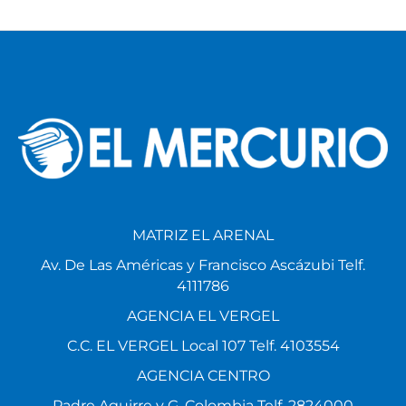
MATRIZ EL ARENAL
Av. De Las Américas y Francisco Ascázubi Telf.
4111786
AGENCIA EL VERGEL
C.C. EL VERGEL Local 107 Telf. 4103554
AGENCIA CENTRO
Padre Aguirre y G. Colombia Telf. 2824000