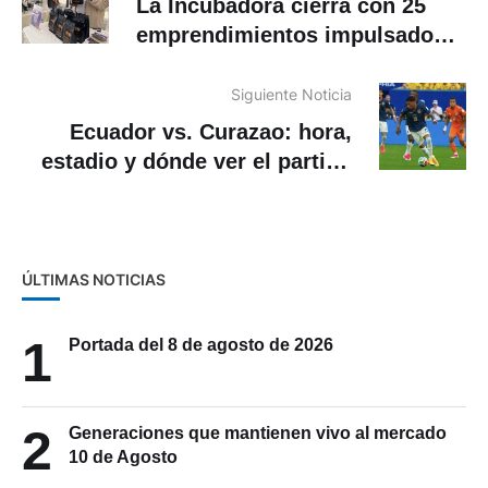
La Incubadora cierra con 25
emprendimientos impulsados
en Azuay, Loja, Pichincha y
Manabí
Siguiente Noticia
Ecuador vs. Curazao: hora,
estadio y dónde ver el partido
por el Mundial
ÚLTIMAS NOTICIAS
1
Portada del 8 de agosto de 2026
2
Generaciones que mantienen vivo al mercado
10 de Agosto