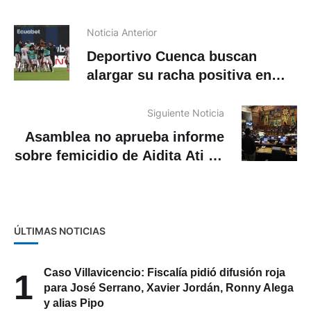
Noticia Anterior
Deportivo Cuenca buscan
alargar su racha positiva en
LigaPro cuando enfrente al
Orense
Siguiente Noticia
Asamblea no aprueba informe
sobre femicidio de Aidita Ati en
cuartel militar
ÚLTIMAS NOTICIAS
Caso Villavicencio: Fiscalía pidió difusión roja
1
para José Serrano, Xavier Jordán, Ronny Alega
y alias Pipo