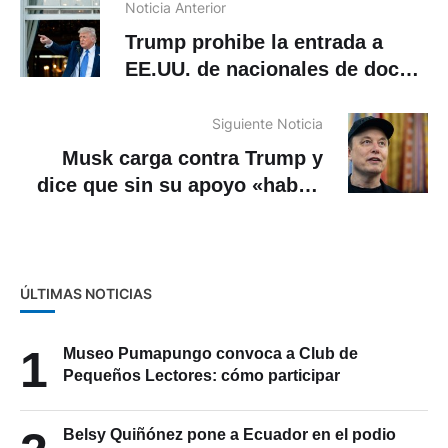
Noticia Anterior
Trump prohibe la entrada a
EE.UU. de nacionales de doce
países y limita la de otros siete
Siguiente Noticia
Musk carga contra Trump y
dice que sin su apoyo «habría
perdido las elecciones» en
EE.UU.
ÚLTIMAS NOTICIAS
1
Museo Pumapungo convoca a Club de
Pequeños Lectores: cómo participar
Belsy Quiñónez pone a Ecuador en el podio