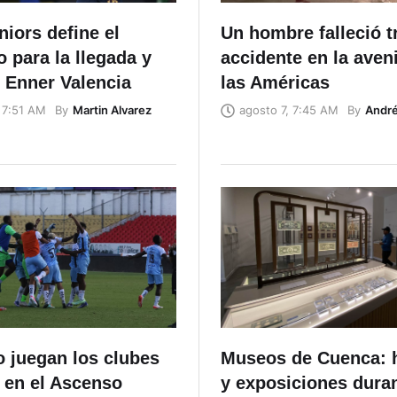
iors define el
Un hombre falleció t
io para la llegada y
accidente en la aven
 Enner Valencia
las Américas
By
Martin Alvarez
By
Andr
 7:51 AM
agosto 7, 7:45 AM
 juegan los clubes
Museos de Cuenca: 
 en el Ascenso
y exposiciones duran