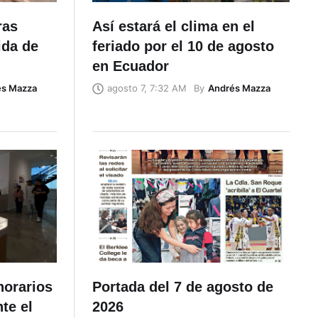
ras
Así estará el clima en el
ida de
feriado por el 10 de agosto
en Ecuador
és Mazza
By
Andrés Mazza
agosto 7, 7:32 AM
horarios
Portada del 7 de agosto de
te el
2026