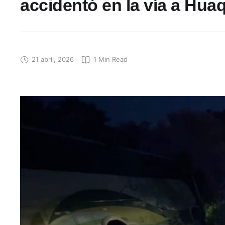
accidentó en la vía a Huaq
21 abril, 2026
1
 Min Read