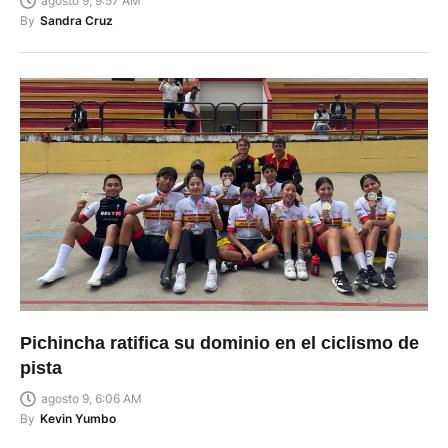
agosto 9, 9:57 AM
By
Sandra Cruz
Pichincha ratifica su dominio en el ciclismo de
pista
agosto 9, 6:06 AM
By
Kevin Yumbo