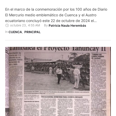
En el marco de la conmemoración por los 100 años de Diario
El Mercurio medio emblemático de Cuenca y el Austro
ecuatoriano concluyó este 22 de octubre de 2024 el
octubre 23
,
4:55 AM
By 
Patricia Naula Herembás
“Encuentro Internacional sobre libertad de expresión y
periodismo de investigación”, evento que rindió homenaje a la
In 
CUENCA
,
PRINCIPAL
trayectoria del periódico. Organizado por la Universidad
Católica de …