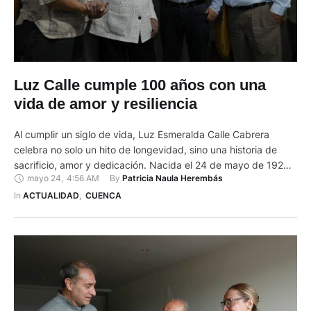
Luz Calle cumple 100 años con una
vida de amor y resiliencia
Al cumplir un siglo de vida, Luz Esmeralda Calle Cabrera
celebra no solo un hito de longevidad, sino una historia de
sacrificio, amor y dedicación. Nacida el 24 de mayo de 1924
mayo 24
,
4:56 AM
By 
Patricia Naula Herembás
en Biblián, su vida ha sido un testimonio de fuerza y
compromiso con su familia. Huérfana a los 14 años de edad, la
In 
ACTUALIDAD
,
CUENCA
…