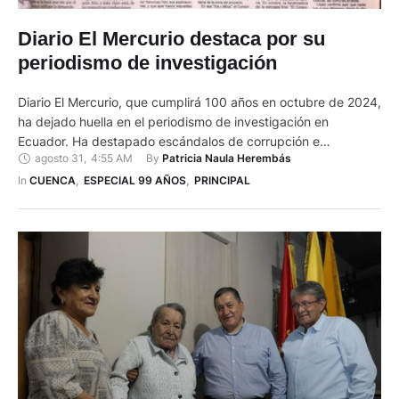
Diario El Mercurio destaca por su
periodismo de investigación
Diario El Mercurio, que cumplirá 100 años en octubre de 2024,
ha dejado huella en el periodismo de investigación en
Ecuador. Ha destapado escándalos de corrupción e
agosto 31
,
4:55 AM
By 
Patricia Naula Herembás
irregularidades en contratos de entidades públicas, que en
algunos casos derivaron en la renuncia de altos funcionarios.
In 
CUENCA
,
ESPECIAL 99 AÑOS
,
PRINCIPAL
Desde el plagio de tesis de la ministra de Educación, Sandra
…