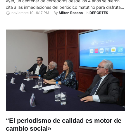
Ayer, un centenar de corredores desde los 4 años se dieron
cita a las inmediaciones del periódico matutino para disfrutar
noviembre 10
,
9:17 PM
By 
In 
Milton Rocano
DEPORTES
de un domingo a puro deporte con la nueva edición de la
carrera atlética 7K. La fiesta deportiva arrancó temprano con
la inscripción de …
“El periodismo de calidad es motor de
cambio social»