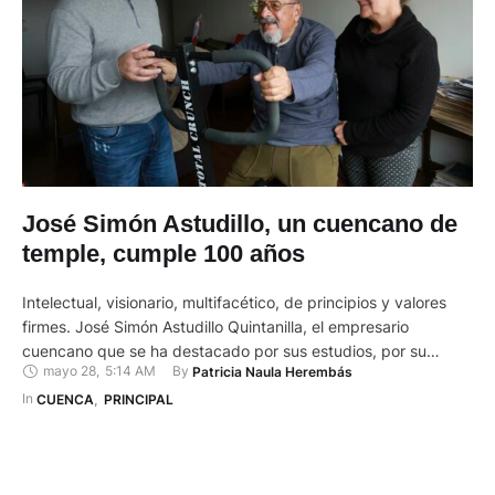
José Simón Astudillo, un cuencano de
temple, cumple 100 años
Intelectual, visionario, multifacético, de principios y valores
firmes. José Simón Astudillo Quintanilla, el empresario
cuencano que se ha destacado por sus estudios, por su
mayo 28
,
5:14 AM
By 
Patricia Naula Herembás
trabajo y reconocimientos, cumplió 100 años esta semana.
Con lucidez recuerda anécdotas, vivencias y consejos que
In 
CUENCA
,
PRINCIPAL
han marcado su vida. Un 20 de mayo de 1923, nació don
José. Durante este …