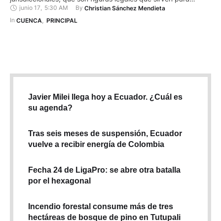
junio 17
,
5:30 AM
By 
Christian Sánchez Mendieta
proteger los derechos humanos y acceso a la justicia. Sin
embargo, valiéndose de estos mecanismos de carácter
In 
CUENCA
,
PRINCIPAL
judicial, presos que están acusados de crímenes, narcotráfico,
actos de corrupción …
Javier Milei llega hoy a Ecuador. ¿Cuál es
su agenda?
Tras seis meses de suspensión, Ecuador
vuelve a recibir energía de Colombia
Fecha 24 de LigaPro: se abre otra batalla
por el hexagonal
Incendio forestal consume más de tres
hectáreas de bosque de pino en Tutupali