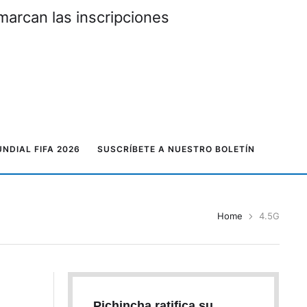
ra
Elecciones seccional
NDIAL FIFA 2026
SUSCRÍBETE A NUESTRO BOLETÍN
Home
4.5G
Pichincha ratifica su