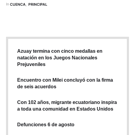
servicio. José Luis Espinoza, su gerente, explicó que hasta
In 
CUENCA
,
PRINCIPAL
finalizar este año tienen previsto instalar 400 puntos …
Azuay termina con cinco medallas en
natación en los Juegos Nacionales
Prejuveniles
Encuentro con Milei concluyó con la firma
de seis acuerdos
Con 102 años, migrante ecuatoriano inspira
a toda una comunidad en Estados Unidos
Defunciones 6 de agosto