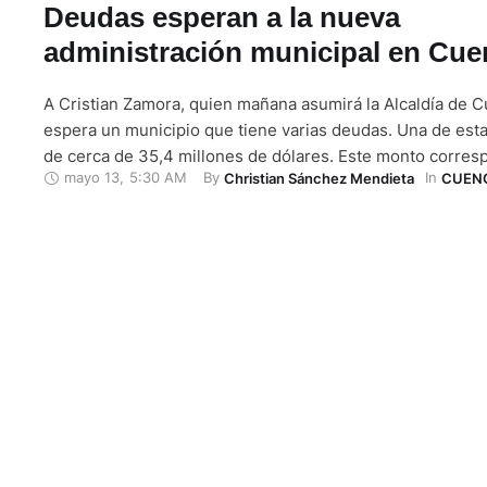
Deudas esperan a la nueva
administración municipal en Cue
A Cristian Zamora, quien mañana asumirá la Alcaldía de C
espera un municipio que tiene varias deudas. Una de esta
de cerca de 35,4 millones de dólares. Este monto corres
mayo 13
,
5:30 AM
By 
In 
Christian Sánchez Mendieta
CUEN
crédito que pidió la municipalidad para el proyecto Tranví
que comenzó a construirse en diciembre de 2013 y conc