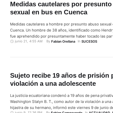
Medidas cautelares por presunto
sexual en bus en Cuenca
Medidas cautelares a hombre por presunto abuso sexual 
Cuenca. Un hombre de 38 años, identificado como Hendry
fue aprehendido por presuntamente haber tocado las par
junio 21
,
4:55 AM
By 
In 
Fabian Orellana
SUCESOS
una menor de edad. El presunto abuso se habría dado en
transporte público. Tras labores investigativas de la Dire
…
Sujeto recibe 19 años de prisión 
violación a una adolescente
La justicia ecuatoriana condenó a 19 años de pena privativ
Washington Stalyn B. T., como autor de la violación a una
hijastra de su hermano, informó este viernes 9 de junio d
junio 9
,
12:36 PM
By 
In 
Fabian Campoverde
ACTUALIDAD
,