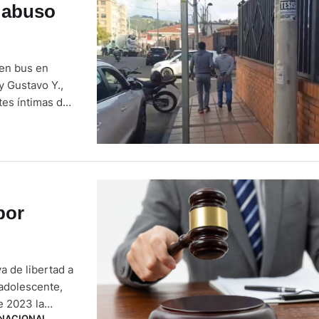
 abuso
en bus en
 Gustavo Y.,
tes íntimas de
 un bus de
cción Nacional
por
a de libertad a
 adolescente,
e 2023 la
NACIONAL