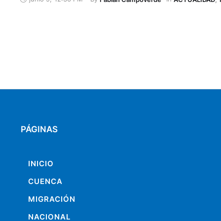
Fiscalía General del Estado. En su resolución, los jueces
ordenaron el pago de 600 salarios básicos …
PÁGINAS
INICIO
CUENCA
MIGRACIÓN
NACIONAL