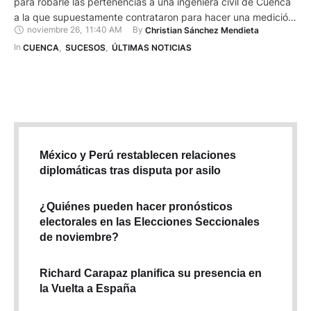
para robarle las pertenencias a una ingeniera civil de Cuenca
a la que supuestamente contrataron para hacer una medición
noviembre 26
,
11:40 AM
By 
Christian Sánchez Mendieta
del predio. Según el testimonio de la víctima, identificada
como Beatriz M., de 39 años, el último martes, cerca de las
In 
CUENCA
,
SUCESOS
,
ÚLTIMAS NOTICIAS
14:30, se había contactado por vía …
México y Perú restablecen relaciones
diplomáticas tras disputa por asilo
¿Quiénes pueden hacer pronósticos
electorales en las Elecciones Seccionales
de noviembre?
Richard Carapaz planifica su presencia en
la Vuelta a España