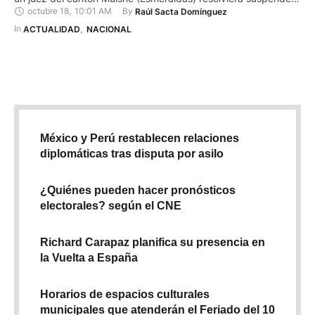
octubre 18
,
10:01 AM
By 
Raúl Sacta Domínguez
la asamblea nacional prevista para el sábado, 18 de octubre
de 2025 en Tena (Napo). La decisión judicial, que responde a
In 
ACTUALIDAD
,
NACIONAL
una acción de protección presentada por la alcaldesa de
Muisne, Yuri Colorado, dejó en …
México y Perú restablecen relaciones
diplomáticas tras disputa por asilo
¿Quiénes pueden hacer pronósticos
electorales? según el CNE
Richard Carapaz planifica su presencia en
la Vuelta a España
Horarios de espacios culturales
municipales que atenderán el Feriado del 10