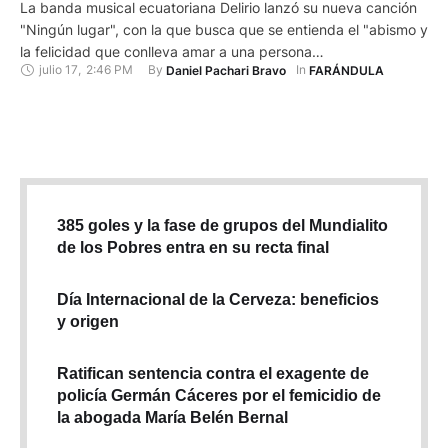
La banda musical ecuatoriana Delirio lanzó su nueva canción
"Ningún lugar", con la que busca que se entienda el "abismo y
la felicidad que conlleva amar a una persona
julio 17
,
2:46 PM
By 
In 
Daniel Pachari Bravo
FARÁNDULA
desmedidamente". Delirio es una banda formada por Miguel
Vinueza (banda musical Descomunal/Síndrome de Stendhal),
quien junto a Esteban Espinosa (Runa Estudio) y Joel Dueñas
(Chivo Judas) …
385 goles y la fase de grupos del Mundialito
de los Pobres entra en su recta final
Día Internacional de la Cerveza: beneficios
y origen
Ratifican sentencia contra el exagente de
policía Germán Cáceres por el femicidio de
la abogada María Belén Bernal