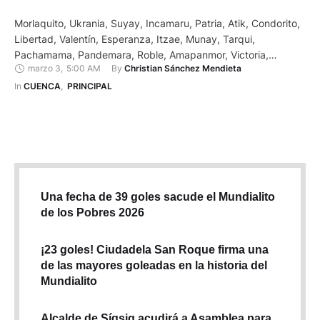
Morlaquito, Ukrania, Suyay, Incamaru, Patria, Atik, Condorito,
Libertad, Valentín, Esperanza, Itzae, Munay, Tarqui,
Pachamama, Pandemara, Roble, Amapanmor, Victoria,
marzo 3
,
5:00 AM
By 
Christian Sánchez Mendieta
Atenas, Amacón, Habibi, Acuario, Renacer, entre otros. Estos
son algunos de los nombres más sugeridos en cerca de 800
In 
CUENCA
,
PRINCIPAL
comentarios en la Fanpage de Facebook, de diario El
Mercurio, para el cóndor que nació a finales de …
Una fecha de 39 goles sacude el Mundialito
de los Pobres 2026
¡23 goles! Ciudadela San Roque firma una
de las mayores goleadas en la historia del
Mundialito
Alcalde de Sígsig acudirá a Asamblea para